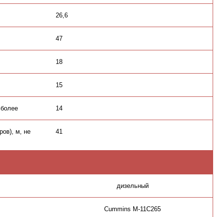
26,6
47
18
15
 более
14
ов), м, не
41
дизельный
Cummins M-11C265