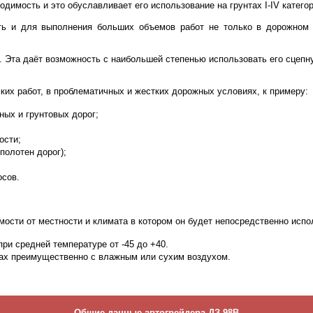
димость и это обуславливает его использование на грунтах I-IV категор
ь и для выполнения больших объемов работ не только в дорожном с
 Эта даёт возможность с наибольшей степенью использовать его сцепну
их работ, в проблематичных и жестких дорожных условиях, к примеру:
ных и грунтовых дорог;
ости;
полотен дорог);
осов.
мости от местности и климата в котором он будет непосредственно испо
ри средней температуре от -45 до +40.
нах преимущественно с влажным или сухим воздухом.
Общие данные автогрейдера ДЗ-98В