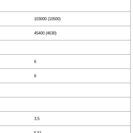
103000 (10500)
45400 (4630)
6
6
3,5
5,51