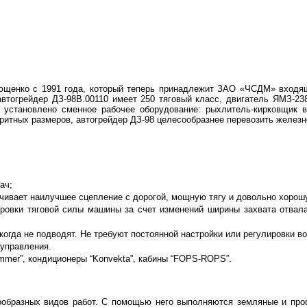
ющенко с 1991 года, который теперь принадлежит ЗАО «ЧСДМ» входя
 автогрейдер ДЗ-98В.00110 имеет 250 тяговый класс, двигатель ЯМЗ-2
 установлено сменное рабочее оборудование: рыхлитель-кирковщик в
аритных размеров, автогрейдер ДЗ-98 целесообразнее перевозить желез
ач;
ечивает наилучшее сцепление с дорогой, мощную тягу и довольно хорош
ровки тяговой силы машины за счет изменений ширины захвата отвала
огда не подводят. Не требуют постоянной настройки или регулировки во
 управления.
mmer”, кондиционеры “Konvekta”, кабины “FOPS-ROPS”.
ообразных видов работ. С помощью него выполняются земляные и проф