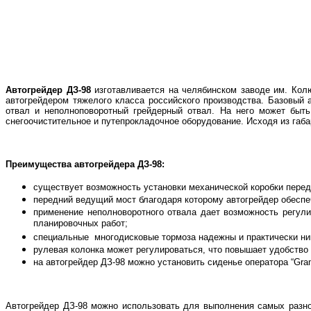
Автогрейдер ДЗ-98
изготавливается на челябинском заводе им. Кол
автогрейдером тяжелого класса российского производства. Базовый
отвал и неполноповоротный грейдерный отвал. На него может быть
снегоочистительное и путепрокладочное оборудование. Исходя из габ
Преимущества автогрейдера ДЗ-98:
существует возможность установки механической коробки перед
передний ведущий мост благодаря которому автогрейдер обесп
применение неполноворотного отвала дает возможность регули
планировочных работ;
специальные многодисковые тормоза надежны и практически ник
рулевая колонка может регулироваться, что повышает удобство
на автогрейдер ДЗ-98 можно установить сиденье оператора “Gra
Автогрейдер ДЗ-98 можно использовать для выполнения самых разн