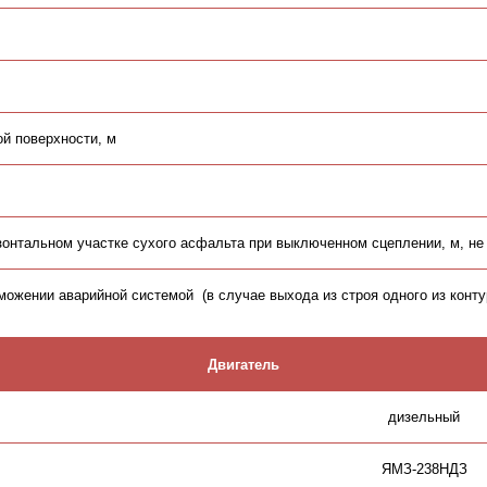
й поверхности, м
изонтальном участке сухого асфальта при выключенном сцеплении, м, не
можении аварийной системой (в случае выхода из строя одного из контур
Двигатель
дизельный
ЯМЗ
-238
НДЗ