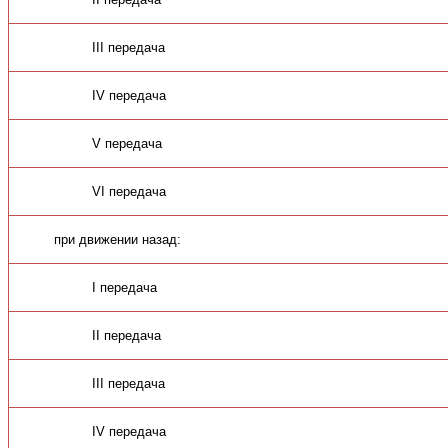
III передача
IV передача
V передача
VI передача
при движении назад:
I передача
II передача
III передача
IV передача