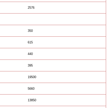
2576
350
615
440
395
19500
5660
13850