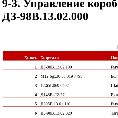
9-3. Управление коро
ДЗ-98В.13.02.000
№ поз.
№ детали
Наи
1
ДЗ-98В.13.02.100
Рыч
2
М12-6gх30.58.019 7798
Бол
3
12.65Г.069 6402
Ша
4
Д148В-Л2-77
Рук
5
Д395В.13.01.110
Рыч
6
ДЗ-98В.13.02.020
Тяг