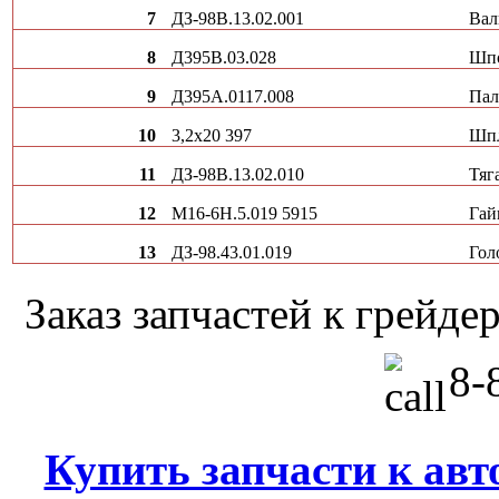
7
ДЗ-98В.13.02.001
Вал
8
Д395В.03.028
Шпо
9
Д395А.0117.008
Пал
10
3,2х20 397
Шп
11
ДЗ-98В.13.02.010
Тяг
12
М16-6Н.5.019 5915
Гай
13
ДЗ-98.43.01.019
Гол
Заказ запчастей к грей
8-8
Купить запчасти к авт