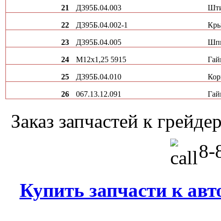
21
Д395Б.04.003
Шт
22
Д395Б.04.002-1
Кр
23
Д395Б.04.005
Шп
24
М12х1,25 5915
Гай
25
Д395Б.04.010
Кор
26
067.13.12.091
Гай
Заказ запчастей к грей
8-8
Купить запчасти к авт