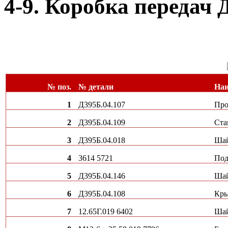
4-9. Коробка передач Д
№ поз.
№ детали
Наи
1
Д395Б.04.107
Про
2
Д395Б.04.109
Ста
3
Д395Б.04.018
Ша
4
3614 5721
По
5
Д395Б.04.146
Ша
6
Д395Б.04.108
Кр
7
12.65Г.019 6402
Ша