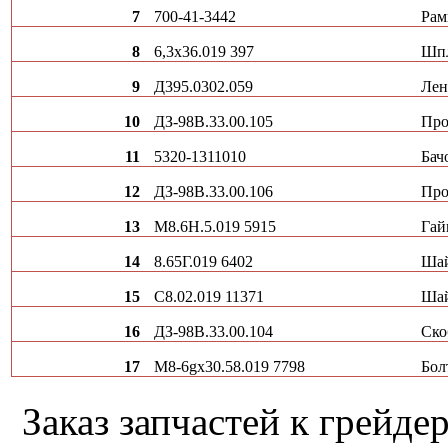
7
700-41-3442
Рам
8
6,3х36.019 397
Шп
9
Д395.0302.059
Лен
10
ДЗ-98В.33.00.105
Про
11
5320-1311010
Бач
12
ДЗ-98В.33.00.106
Про
13
М8.6H.5.019 5915
Гай
14
8.65Г.019 6402
Ша
15
С8.02.019 11371
Ша
16
ДЗ-98В.33.00.104
Ско
17
М8-6gх30.58.019 7798
Бол
Заказ запчастей к грей