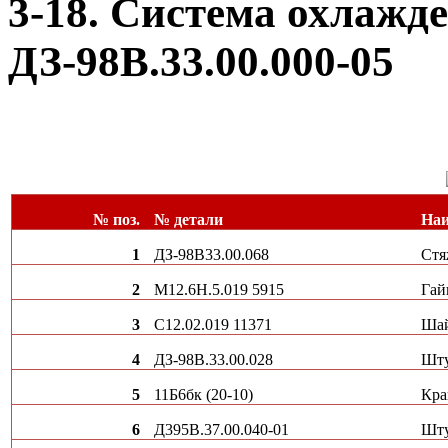
3-18. Система охлажде
ДЗ-98В.33.00.000-05
№ поз.
№ детали
Наи
1
ДЗ-98В33.00.068
Стя
2
М12.6H.5.019 5915
Гай
3
С12.02.019 11371
Ша
4
ДЗ-98В.33.00.028
Шт
5
11Б6бк (20-10)
Кра
6
Д395В.37.00.040-01
Шт