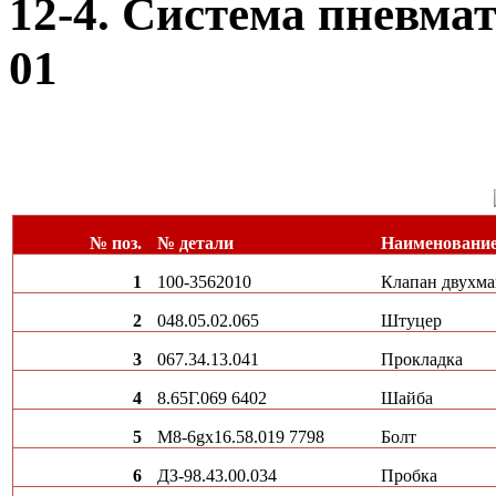
12-4. Система пневмат
01
№ поз.
№ детали
Наименовани
1
100-3562010
Клапан двухм
2
048.05.02.065
Штуцер
3
067.34.13.041
Прокладка
4
8.65Г.069 6402
Шайба
5
М8-6gх16.58.019 7798
Болт
6
ДЗ-98.43.00.034
Пробка