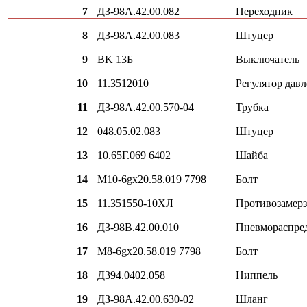
7
ДЗ-98А.42.00.082
Переходник
8
ДЗ-98А.42.00.083
Штуцер
9
BK 13Б
Выключатель
10
11.3512010
Регулятор дав
11
ДЗ-98А.42.00.570-04
Трубка
12
048.05.02.083
Штуцер
13
10.65Г.069 6402
Шайба
14
М10-6gх20.58.019 7798
Болт
15
11.351550-10ХЛ
Противозамерз
16
ДЗ-98В.42.00.010
Пневмораспре
17
М8-6gх20.58.019 7798
Болт
18
Д394.0402.058
Ниппель
19
ДЗ-98А.42.00.630-02
Шланг