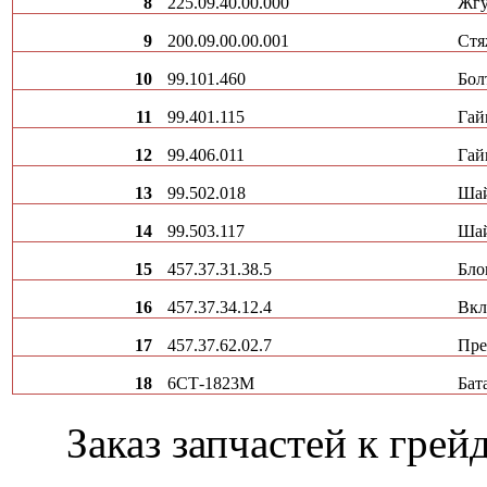
8
225.09.40.00.000
Жг
9
200.09.00.00.001
Стя
10
99.101.460
Бол
11
99.401.115
Гай
12
99.406.011
Гай
13
99.502.018
Шай
14
99.503.117
Шай
15
457.37.31.38.5
Бло
16
457.37.34.12.4
Вкл
17
457.37.62.02.7
Пре
18
6СТ-1823М
Бат
Заказ запчастей к гр