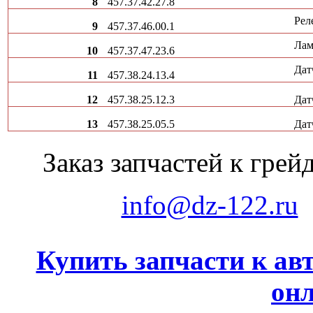
8
457.37.42.27.8
Рел
9
457.37.46.00.1
Лам
10
457.37.47.23.6
Дат
11
457.38.24.13.4
12
457.38.25.12.3
Дат
13
457.38.25.05.5
Дат
Заказ запчастей к гр
info@dz-122.ru
Купить запчасти к ав
он