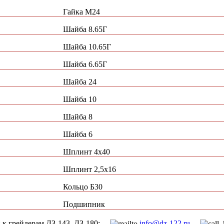
Гайка М24
Шайба 8.65Г
Шайба 10.65Г
Шайба 6.65Г
Шайба 24
Шайба 10
Шайба 8
Шайба 6
Шплинт 4х40
Шплинт 2,5х16
Кольцо Б30
Подшипник
ей к грейдерам ДЗ-143, ДЗ-180:
info@dz-122.ru
8