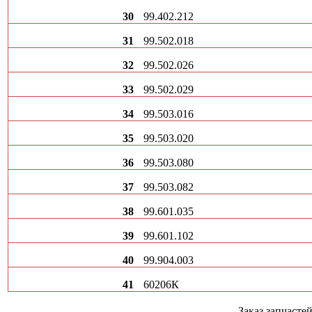
30
99.402.212
31
99.502.018
32
99.502.026
33
99.502.029
34
99.503.016
35
99.503.020
36
99.503.080
37
99.503.082
38
99.601.035
39
99.601.102
40
99.904.003
41
60206К
Заказ запчаст