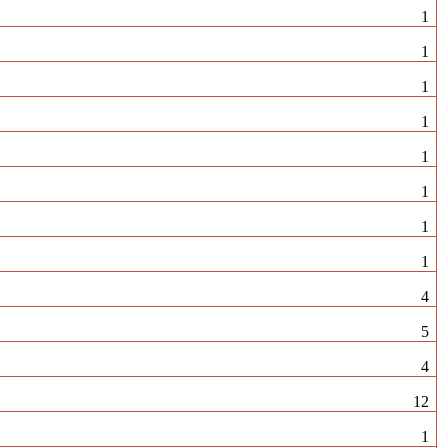
1
1
1
1
1
1
1
1
4
5
4
12
1