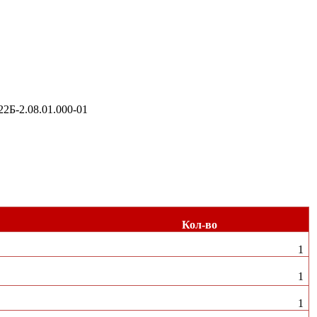
2Б-2.08.01.000-01
Кол-во
1
1
1