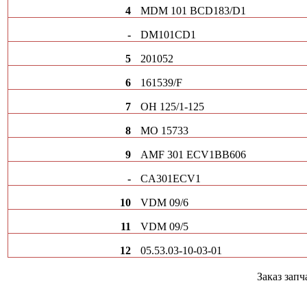
4
MDM 101 BCD183/D1
-
DM101CD1
5
201052
6
161539/F
7
ОН 125/1-125
8
МО 15733
9
AMF 301 ECV1BB606
-
CA301ECV1
10
VDM 09/6
11
VDM 09/5
12
05.53.03-10-03-01
Заказ зап